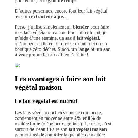
(tout en un)
et le
gain de temps
.
D’autres personnes, encore font leur lait végétal
avec un
extracteur à jus
…
Perso, j’utilise simplement un
blender
pour faire
mes laits végétaux maison. Pour filtrer le lait, je
m’aide d’une étamine, un
sac à lait végétal
,
qu’on peut facilement trouver sur internet ou en
boutique zéro déchet. Sinon,
un lange
ou
un sac
à vrac
propre fait aussi bien l’affaire !
Les avantages à faire son lait
végétal maison
Le lait végétal est nutritif
Les laits végétaux achetés dans le commerce,
contiennent en moyenne entre
2% et 8%
de
matière brute (oléagineux, graines). Le reste, c’est
surtout
de l’eau
! Faire son
lait végétal maison
permet ainsi de contrôler la quantité de matière