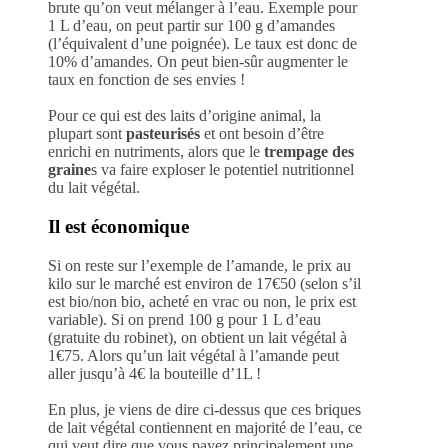
brute qu’on veut mélanger à l’eau. Exemple pour
1 L d’eau, on peut partir sur 100 g d’amandes
(l’équivalent d’une poignée). Le taux est donc de
10% d’amandes. On peut bien-sûr augmenter le
taux en fonction de ses envies !
Pour ce qui est des laits d’origine animal, la
plupart sont
pasteurisés
et ont besoin d’être
enrichi en nutriments, alors que le
trempage des
graine
s va faire exploser le potentiel nutritionnel
du lait végétal.
Il est économique
Si on reste sur l’exemple de l’amande, le prix au
kilo sur le marché est environ de 17€50 (selon s’il
est bio/non bio, acheté en vrac ou non, le prix est
variable). Si on prend 100 g pour 1 L d’eau
(gratuite du robinet), on obtient un lait végétal à
1€75. Alors qu’un lait végétal à l’amande peut
aller jusqu’à 4€ la bouteille d’1L !
En plus, je viens de dire ci-dessus que ces briques
de lait végétal contiennent en majorité de l’eau, ce
qui veut dire que vous payez principalement une