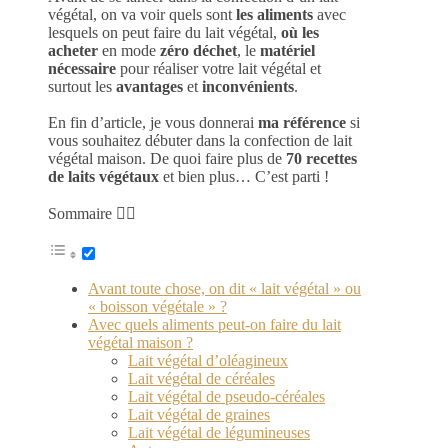
végétal, on va voir quels sont
les aliments
avec
lesquels on peut faire du lait végétal,
où les
acheter
en mode
zéro déchet
, le
matériel
nécessaire
pour réaliser votre lait végétal et
surtout les
avantages
et
inconvénients
.
En fin d’article, je vous donnerai
ma référence
si
vous souhaitez débuter dans la confection de lait
végétal maison. De quoi faire plus de
70 recettes
de laits végétaux
et bien plus… C’est parti !
Sommaire 👉🏻
Avant toute chose, on dit « lait végétal » ou
« boisson végétale » ?
Avec quels aliments peut-on faire du lait
végétal maison ?
Lait végétal d’oléagineux
Lait végétal de céréales
Lait végétal de pseudo-céréales
Lait végétal de graines
Lait végétal de légumineuses