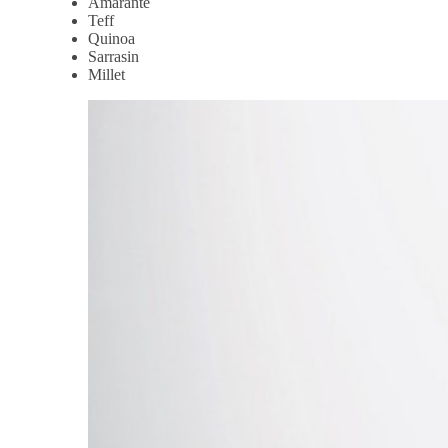
Amarante
Teff
Quinoa
Sarrasin
Millet