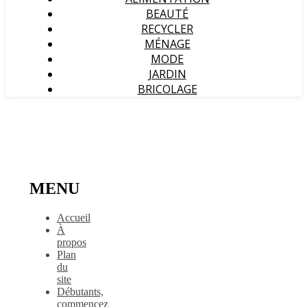
BEAUTÉ
RECYCLER
MÉNAGE
MODE
JARDIN
BRICOLAGE
MENU
Accueil
À
propos
Plan
du
site
Débutants,
commencez