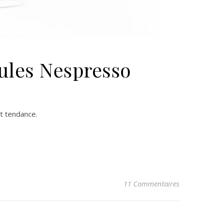
sules Nespresso
et tendance.
11 Commentaires