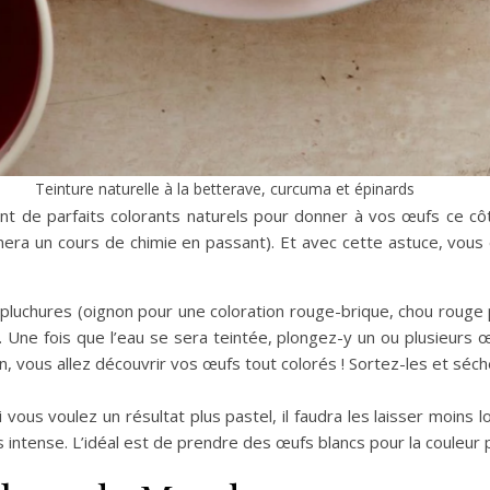
Teinture naturelle à la betterave, curcuma et épinards
sont de parfaits colorants naturels pour donner à vos œufs ce c
nera un cours de chimie en passant). Et avec cette astuce, vous ê
 épluchures (oignon pour une coloration rouge-brique, chou rouge 
Une fois que l’eau se sera teintée, plongez-y un ou plusieurs œu
, vous allez découvrir vos œufs tout colorés ! Sortez-les et séch
ous voulez un résultat plus pastel, il faudra les laisser moins l
 intense. L’idéal est de prendre des œufs blancs pour la couleur 