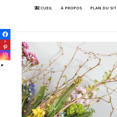
ACCUEIL
À PROPOS
PLAN DU SIT
2
s,
s,