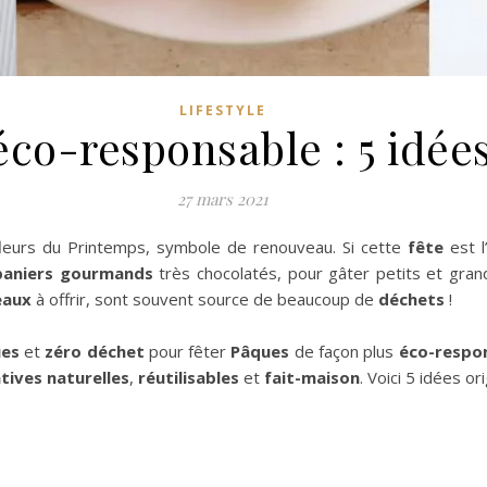
LIFESTYLE
éco-responsable : 5 idée
27 mars 2021
 fleurs du Printemps, symbole de renouveau. Si cette
fête
est l
paniers gourmands
très chocolatés, pour gâter petits et gran
eaux
à offrir, sont souvent source de beaucoup de
déchets
!
ues
et
zéro déchet
pour fêter
Pâques
de façon plus
éco-respo
tives naturelles
,
réutilisables
et
fait-maison
. Voici 5 idées or