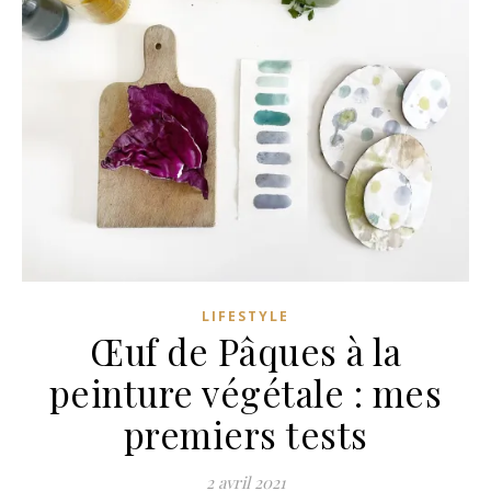
z
z
n
n
LIFESTYLE
Œuf de Pâques à la
peinture végétale : mes
premiers tests
2 avril 2021