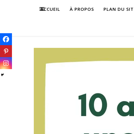
ACCUEIL
À PROPOS
PLAN DU SIT
NU
NU
il
il
os
os
tants,
tants,