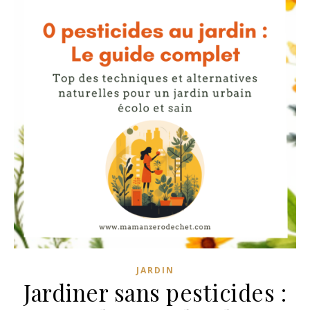
z
z
n
n
JARDIN
Jardiner sans pesticides :