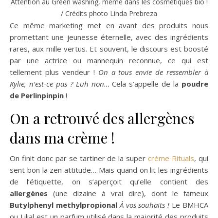
Attention au Green washing, même dans les cosmétiques bio !
/ Crédits photo Linda Prebreza
Ce même marketing met en avant des produits nous
promettant une jeunesse éternelle, avec des ingrédients
rares, aux mille vertus. Et souvent, le discours est boosté
par une actrice ou mannequin reconnue, ce qui est
tellement plus vendeur !
On a tous envie de ressembler à
Kylie, n’est-ce pas ?
Euh non…
Cela s’appelle de la
poudre
de Perlinpinpin
!
On a retrouvé des allergènes
dans ma crème !
On finit donc par se tartiner de la super
crème Rituals
, qui
sent bon la zen attitude… Mais quand on lit les ingrédients
de l’étiquette, on s’aperçoit qu’elle contient des
allergènes
(une dizaine à vrai dire), dont le fameux
Butylphenyl methylpropional
À vos souhaits !
Le BMHCA
ou Lilial est un parfum utilisé dans la majorité des produits