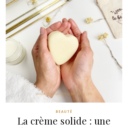
z
z
n
n
BEAUTÉ
La crème solide : une