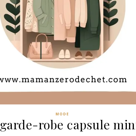
MODE
arde-robe capsule mini